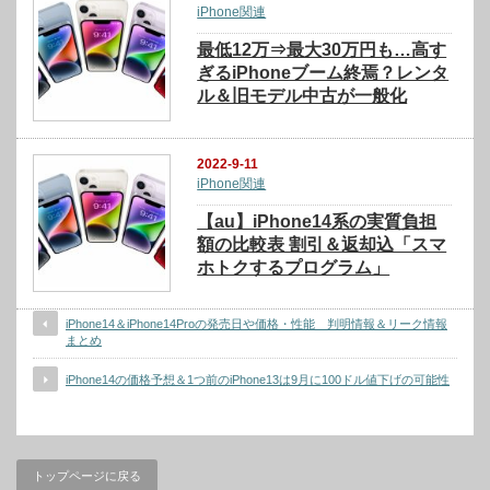
iPhone関連
最低12万⇒最大30万円も…高す
ぎるiPhoneブーム終焉？レンタ
ル＆旧モデル中古が一般化
2022-9-11
iPhone関連
【au】iPhone14系の実質負担
額の比較表 割引＆返却込「スマ
ホトクするプログラム」
iPhone14＆iPhone14Proの発売日や価格・性能 判明情報＆リーク情報
まとめ
iPhone14の価格予想＆1つ前のiPhone13は9月に100ドル値下げの可能性
トップページに戻る